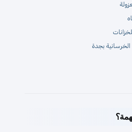
زولة
ه
لخزانات
الخرسانية بجدة
همة؟