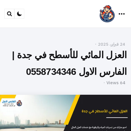
arch
Menu
24 فبراير، 2025
العزل المائي للأسطح في جدة |
الفارس الاول 0558734346
Views
64