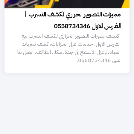
مميزات التصوير الحراري لكشف التسرب |
الفارس الاول 0558734346
اكتشف مميزات التصوير الحراري لكشف التسرب مع
الفارس الاول. خدمات عزل الخزانات، كشف تسربات
المياه، وعزل الاسطح في جدة، مكة، الطائف. اتصل بنا
على 0558734346.